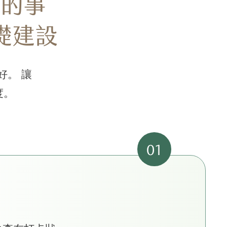
想的事
礎建設
好。 讓
度。
01