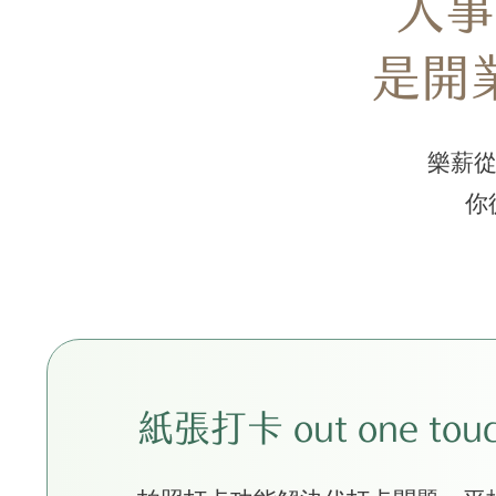
人事
是開
樂薪從
你
紙張打卡 out one to