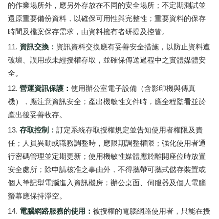
的作業場所外，應另外存放在不同的安全場所；不定期測試並
還原重要備份資料，以確保可用性與完整性；重要資料的保存
時間及檔案保存需求，由資料擁有者研提及控管。
資訊交換：
資訊資料交換應有妥善安全措施，以防止資料遭
破壞、誤用或未經授權存取，並確保傳送過程中之實體媒體安
全。
營運資訊保護：
使用辦公室電子設備（含影印機與傳真
機），應注意資訊安全；產出機敏性文件時，應全程監看並於
產出後妥善收存。
存取控制：
訂定系統存取授權規定並告知使用者權限及責
任；人員異動或職務調整時，應限期調整權限；強化使用者通
行密碼管理並定期更新；使用機敏性媒體應於離開座位時放置
安全處所；除申請核准之事由外，不得攜帶可攜式儲存裝置或
個人筆記型電腦進入資訊機房；辦公桌面、伺服器及個人電腦
螢幕應保持淨空。
電腦網路服務的使用：
被授權的電腦網路使用者，只能在授